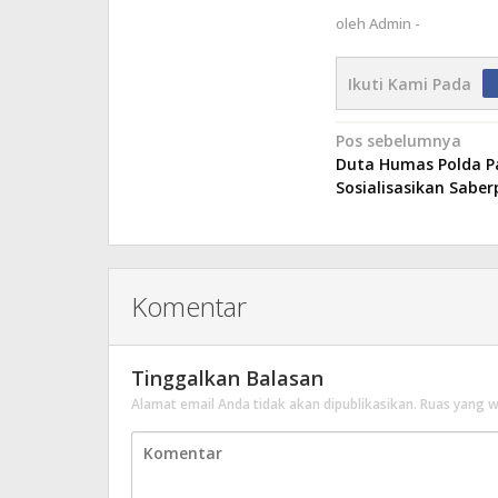
oleh
Admin -
Ikuti Kami Pada
Navigasi
Pos sebelumnya
Duta Humas Polda 
pos
Sosialisasikan Saber
Komentar
Tinggalkan Balasan
Alamat email Anda tidak akan dipublikasikan.
Ruas yang w