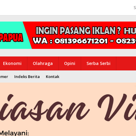
S
Ekonomi
Olahraga
Opini
Serba Serbi
imer
Indeks Berita
Kontak