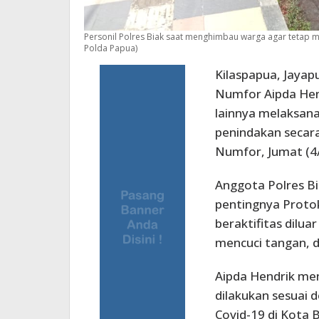
Personil Polres Biak saat menghimbau warga agar tetap
Polda Papua)
Kilaspapua, Jayap
Numfor Aipda He
lainnya melaksana
penindakan secara
Numfor, Jumat (4/
Anggota Polres B
pentingnya Proto
beraktifitas dilu
mencuci tangan, d
Aipda Hendrik men
dilakukan sesuai 
Covid-19 di Kota 