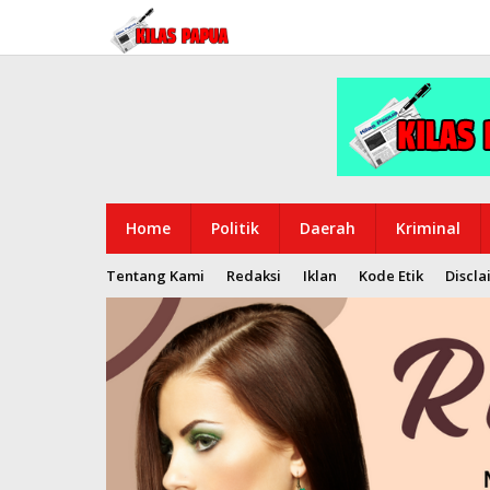
Lewati
ke
konten
Home
Politik
Daerah
Kriminal
Tentang Kami
Redaksi
Iklan
Kode Etik
Discla