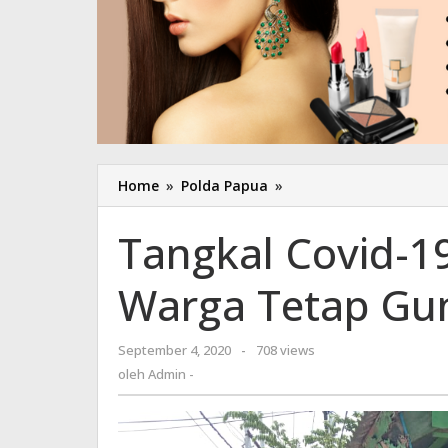
Home
»
Polda Papua
»
Tangkal
Covid-
19,
Tangkal Covid-19
Polres
Biak
Warga Tetap G
Imbau
Warga
Tetap
September 4, 2020
oleh
-
708 views
Gunakan
Admin
oleh
Admin -
Masker
-