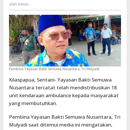
Admin
oleh
Admin -
kendaraan
-
ambulance
ke
masyarakat
Pembina Yayasan Bakti Semuwa Nusantara, Tri Mulyadi
Kilaspapua, Sentani- Yayasan Bakti Semuwa
Nusantara tercatat telah mendistribusikan 18
unit kendaraan ambulance kepada masyarakat
yang membutuhkan.
Pembina Yayasan Bakti Semuwa Nusantara, Tri
Mulyadi saat ditemui media ini mengatakan,