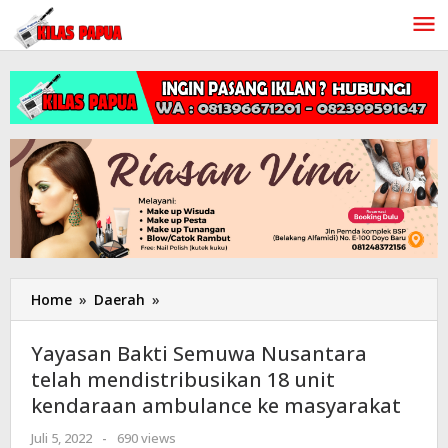
Lewati
ke
konten
Home
»
Daerah
»
Yayasan
Bakti
Semuwa
Yayasan Bakti Semuwa Nusantara
Nusantara
telah mendistribusikan 18 unit
telah
kendaraan ambulance ke masyarakat
mendistribusikan
18
Juli 5, 2022
oleh
-
690 views
unit