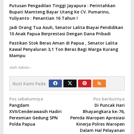
Putusan Pengadilan Tinggi Jayapura : Perintahkan
Bupati Mamteng Bayar Utang Ke CV. Pumarino,
Yuliyanto : Penantian 16 Tahun !
Jadi Orang Tua Asuh, Senator Lalita Biayai Pendidikan
10 Anak Papua Berprestasi Dengan Dana Pribadi
Pastikan Stok Beras Aman di Papua , Senator Lalita
Kawal Penyaluran 3,1 Ton Beras Bagi Warga Kurang
Mampu
oleh
Admin -
Ikuti Kami Pada
Navigasi
Pos sebelumnya
Pos berikutnya
Pangdam
Di Puncak Hari
pos
XVII/Cenderawasih Hadiri
Bhayangkara ke-76,
Peresmian Gedung SPN
Pemda Waropen Apresiasi
Polda Papua
Kinerja Polres Waropen
Dalam Hal Pelayanan