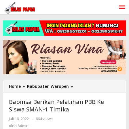
Lewati
ke
konten
Home
»
Kabupaten Waropen
»
Babinsa
Berikan
Pelatihan
Babinsa Berikan Pelatihan PBB Ke
PBB
Siswa SMAN-1 Timika
Ke
Siswa
Juli 16, 2022
oleh
-
664 views
SMAN-
Admin
oleh
Admin -
1