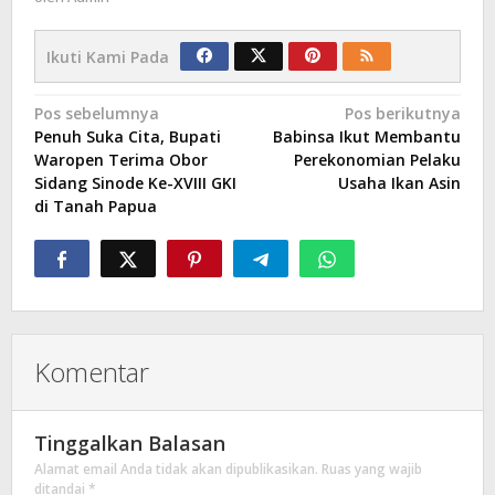
Ikuti Kami Pada
Navigasi
Pos sebelumnya
Pos berikutnya
Penuh Suka Cita, Bupati
Babinsa Ikut Membantu
pos
Waropen Terima Obor
Perekonomian Pelaku
Sidang Sinode Ke-XVIII GKI
Usaha Ikan Asin
di Tanah Papua
Komentar
Tinggalkan Balasan
Alamat email Anda tidak akan dipublikasikan.
Ruas yang wajib
ditandai
*