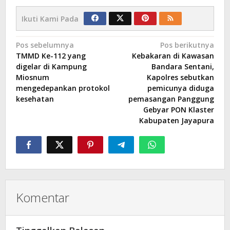
Ikuti Kami Pada
Navigasi
Pos sebelumnya
Pos berikutnya
TMMD Ke-112 yang
Kebakaran di Kawasan
pos
digelar di Kampung
Bandara Sentani,
Miosnum
Kapolres sebutkan
mengedepankan protokol
pemicunya diduga
kesehatan
pemasangan Panggung
Gebyar PON Klaster
Kabupaten Jayapura
Komentar