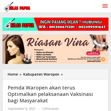
Lewati
ke
konten
Home
»
Kabupaten Waropen
»
Pemda
Waropen
akan
Pemda Waropen akan terus
terus
Optimalkan pelaksanaan Vaksinasi
Optimalkan
bagi Masyarakat
pelaksanaan
Vaksinasi
September 6, 2021
oleh
-
1,054 views
bagi