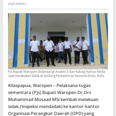
Admin
oleh
Admin -
kebersihan
-
lingkungan
kantor
Pjs Bupati Waropen didampingi Asisten II dan Kabag Humas Setda
saat melakukan Sidak di Gedung Perkantoran Nonomi.(Foto. Rich)
Kilaspapua, Waropen – Pelaksana tugas
sementara (Pjs) Bupati Waropen Dr,Drs
Muhammad Musaad MSi kembali melakuan
sidak,(Inspeksi mendadak) ke kantor-kantor
Organisasi Perangkat Daerah (OPD) yang