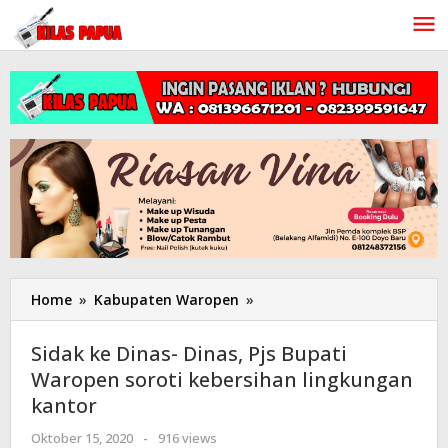
Lewati
ke
konten
Home
»
Kabupaten Waropen
»
Sidak
ke
Dinas-
Sidak ke Dinas- Dinas, Pjs Bupati
Dinas,
Waropen soroti kebersihan lingkungan
Pjs
kantor
Bupati
Waropen
Oktober 15, 2020
oleh
-
916 views
soroti