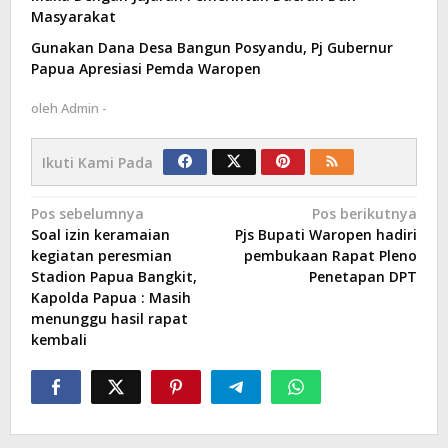
Masyarakat
Gunakan Dana Desa Bangun Posyandu, Pj Gubernur
Papua Apresiasi Pemda Waropen
oleh
Admin -
Ikuti Kami Pada
Navigasi
Pos sebelumnya
Pos berikutnya
Soal izin keramaian
Pjs Bupati Waropen hadiri
pos
kegiatan peresmian
pembukaan Rapat Pleno
Stadion Papua Bangkit,
Penetapan DPT
Kapolda Papua : Masih
menunggu hasil rapat
kembali