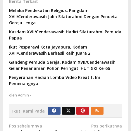
Berita Terkait
Melalui Pendekatan Religius, Pangdam
XVII/Cenderawasih Jalin Silaturahmi Dengan Pendeta
Gereja Lenga
Kasdam XVII/Cenderawasih Hadiri Silaturahmi Pemuda
Papua
Ikut Pesparawi Kota Jayapura, Kodam
XVII/Cenderawasih Berhasil Raih Juara 2
Gandeng Pemuda Gereja, Kodam XVII/Cenderawasih
Gelar Penanaman Pohon Peringati HUT GKI Ke-66
Penyerahan Hadiah Lomba Video Kreatif, Ini
Pemenangnya
oleh
Admin -
Ikuti Kami Pada
Navigasi
Pos sebelumnya
Pos berikutnya