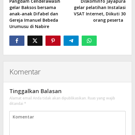
Pangdam Cenderawasih
Diskominfo Jayapura
pos
gelar Baksos bersama
gelar pelatihan Instalasi
anak-anak Difabel dan
VSAT Internet, Diikuti 30
Gereja Imanuel Bebeda
orang peserta
Urumusu di Nabire
Komentar
Tinggalkan Balasan
Alamat email Anda tidak akan dipublikasikan.
Ruas yang wajib
ditandai
*