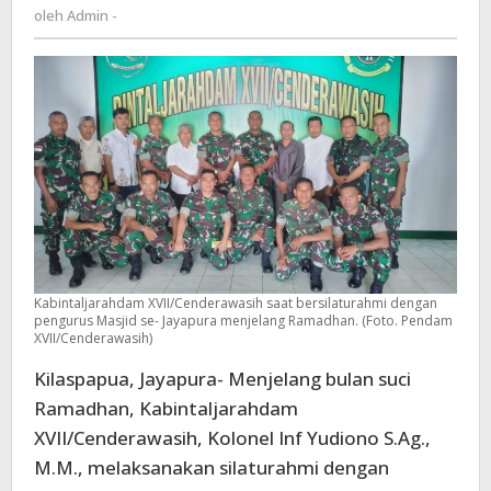
Admin
oleh
Admin -
Se-
-
Jayapura
Kabintaljarahdam XVII/Cenderawasih saat bersilaturahmi dengan
pengurus Masjid se- Jayapura menjelang Ramadhan. (Foto. Pendam
XVII/Cenderawasih)
Kilaspapua, Jayapura- Menjelang bulan suci
Ramadhan, Kabintaljarahdam
XVII/Cenderawasih, Kolonel Inf Yudiono S.Ag.,
M.M., melaksanakan silaturahmi dengan