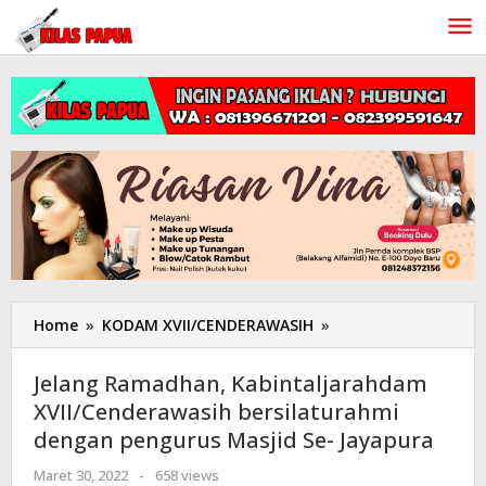
Lewati
ke
konten
Home
»
KODAM XVII/CENDERAWASIH
»
Jelang
Ramadhan,
Kabintaljarahdam
Jelang Ramadhan, Kabintaljarahdam
XVII/Cenderawasih
XVII/Cenderawasih bersilaturahmi
bersilaturahmi
dengan pengurus Masjid Se- Jayapura
dengan
pengurus
Maret 30, 2022
oleh
-
658 views
Masjid