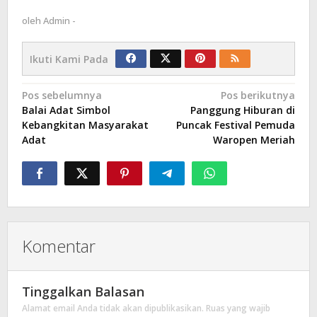
oleh
Admin -
Ikuti Kami Pada
Navigasi
Pos sebelumnya
Pos berikutnya
Balai Adat Simbol
Panggung Hiburan di
pos
Kebangkitan Masyarakat
Puncak Festival Pemuda
Adat
Waropen Meriah
Komentar
Tinggalkan Balasan
Alamat email Anda tidak akan dipublikasikan.
Ruas yang wajib