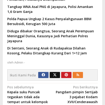
Tangkap WNA Asal PNG di Jayapura, Polisi Amankan
1,6 Gram Ganja
Polda Papua Ungkap 2 Kasus Penyalahgunaan BBM
Bersubsidi, Kerugian 500 Juta
Diduga dibakar Orangtua, Seorang Anak Perempuan
Meninggal Dunia, Kasusnya Jadi Perhatian Polres
Jayapura
Di Sentani, Seorang Anak di Rudapaksa Dilahan
Kosong, Pelaku Ditangkap Kurang Dari 1×12 Jam
oleh
Admin -
Ikuti Kami Pada
Navigasi
Pos sebelumnya
Pos berikutnya
Kepala suku Puncak
Pangdam pimpin Sertijab
pos
tegaskan tidak ada
3 pejabat Kodam
tempat untuk kelompok
XVII/Cenderawasih