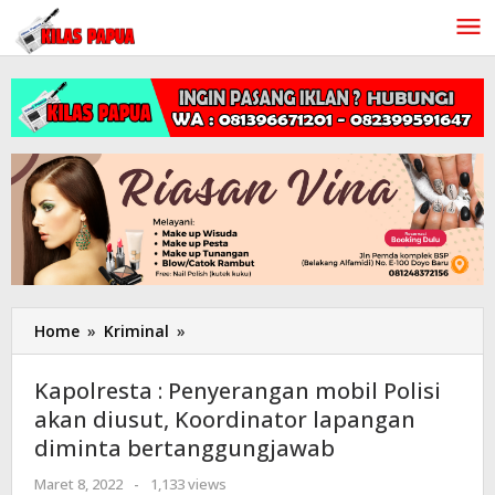
Lewati
ke
konten
Home
»
Kriminal
»
Kapolresta
:
Penyerangan
Kapolresta : Penyerangan mobil Polisi
mobil
akan diusut, Koordinator lapangan
Polisi
diminta bertanggungjawab
akan
diusut,
Maret 8, 2022
oleh
-
1,133 views
Koordinator