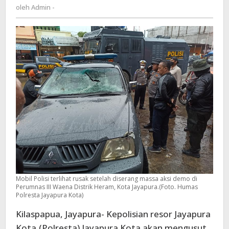
Admin
oleh
Admin -
lapangan
-
diminta
bertanggungjawab
Mobil Polisi terlihat rusak setelah diserang massa aksi demo di
Perumnas III Waena Distrik Heram, Kota Jayapura.(Foto. Humas
Polresta Jayapura Kota)
Kilaspapua, Jayapura- Kepolisian resor Jayapura
Kota,(Polresta) Jayapura Kota akan mengusut