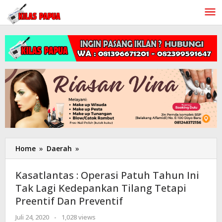
Lewati
ke
konten
Home
»
Daerah
»
Kasatlantas
:
Operasi
Kasatlantas : Operasi Patuh Tahun Ini
Patuh
Tak Lagi Kedepankan Tilang Tetapi
Tahun
Preentif Dan Preventif
Ini
Tak
Juli 24, 2020
oleh
-
1,028 views
Lagi