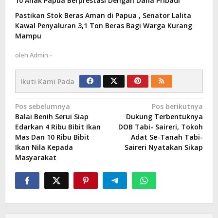
10 Anak Papua Berprestasi Dengan Dana Pribadi
Pastikan Stok Beras Aman di Papua , Senator Lalita
Kawal Penyaluran 3,1 Ton Beras Bagi Warga Kurang
Mampu
oleh
Admin -
Ikuti Kami Pada
Navigasi
Pos sebelumnya
Pos berikutnya
Balai Benih Serui Siap
Dukung Terbentuknya
pos
Edarkan 4 Ribu Bibit Ikan
DOB Tabi- Saireri, Tokoh
Mas Dan 10 Ribu Bibit
Adat Se-Tanah Tabi-
Ikan Nila Kepada
Saireri Nyatakan Sikap
Masyarakat