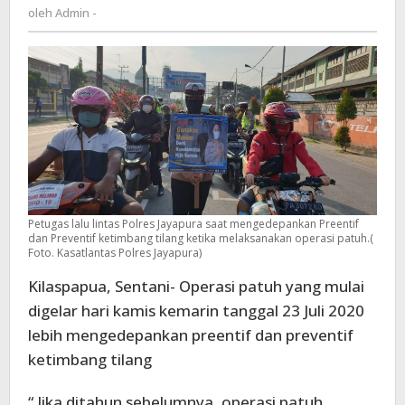
Admin
oleh
Admin -
Kedepankan
-
Tilang
Tetapi
Preentif
Dan
Preventif
Petugas lalu lintas Polres Jayapura saat mengedepankan Preentif
dan Preventif ketimbang tilang ketika melaksanakan operasi patuh.(
Foto. Kasatlantas Polres Jayapura)
Kilaspapua, Sentani- Operasi patuh yang mulai
digelar hari kamis kemarin tanggal 23 Juli 2020
lebih mengedepankan preentif dan preventif
ketimbang tilang
“ Jika ditahun sebelumnya, operasi patuh