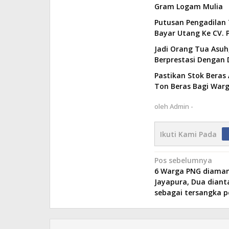
Gram Logam Mulia
Putusan Pengadilan 
Bayar Utang Ke CV. P
Jadi Orang Tua Asuh,
Berprestasi Dengan 
Pastikan Stok Beras 
Ton Beras Bagi Wa
oleh
Admin -
Ikuti Kami Pada
Navigasi
Pos sebelumnya
6 Warga PNG diamank
pos
Jayapura, Dua diant
sebagai tersangka p