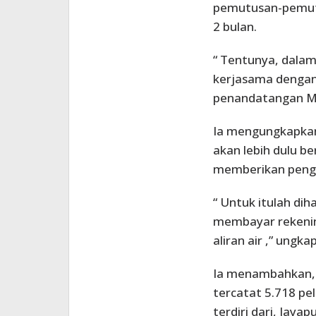
pemutusan-pemutu
2 bulan.
“ Tentunya, dala
kerjasama dengan
penandatangan Mo
Ia mengungkapkan
akan lebih dulu b
memberikan peng
“ Untuk itulah di
membayar rekenin
aliran air ,” ungka
Ia menambahkan, d
tercatat 5.718 p
terdiri dari, Jaya