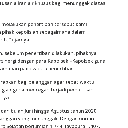
san aliran air khusus bagi menunggak diatas
m melakukan penertiban tersebut kami
 pihak kepolisian sebagaimana dalam
U,” ujarnya.
, sebelum penertiban dilakukan, pihaknya
ersinergi dengan para Kapolsek –Kapolsek guna
amanan pada waktu penertiban
harapkan bagi pelanggan agar tepat waktu
g air guna mencegah terjadi pemutusan
pnya.
ari bulan Juni hingga Agustus tahun 2020
elanggan yang menunggak. Dengan rincian
pura Selatan berjumlah 1.744, Jayapura 1.407,