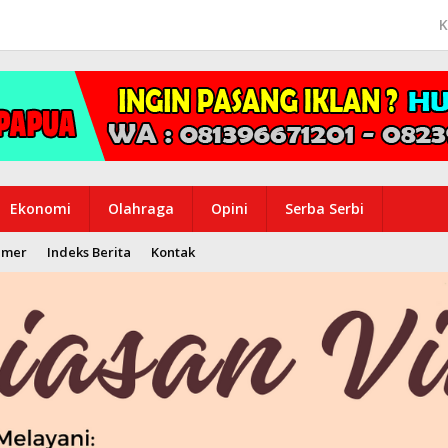
K
Ekonomi
Olahraga
Opini
Serba Serbi
imer
Indeks Berita
Kontak