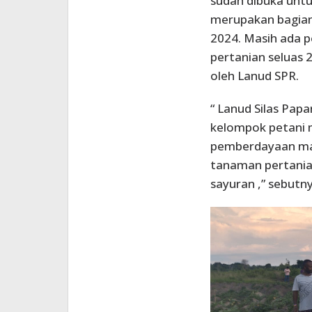
sudah dibuka untu
merupakan bagian 
2024. Masih ada p
pertanian seluas 2
oleh Lanud SPR.
“ Lanud Silas Pa
kelompok petani 
pemberdayaan ma
tanaman pertanian,
sayuran ,” sebutny