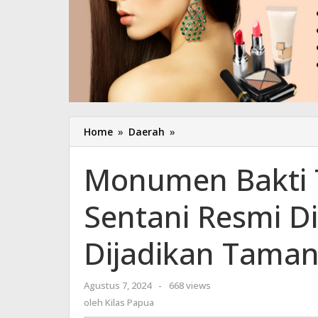
Home
»
Daerah
»
Monumen
Bakti
TNI
Monumen Bakti 
AU
Papua
Sentani Resmi D
di
Sentani
Resmi
Dijadikan Taman
Dibangun,
Bakal
Dijadikan
Agustus 7, 2024
oleh
-
668 views
Taman
Kilas
oleh
Kilas Papua
Dirgantara
Papua