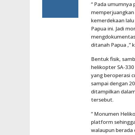
“ Pada umumnya p
memperjuangkan 
kemerdekaan lalu
Papua ini. Jadi m
mengdokumentasik
ditanah Papua ,” 
Bentuk fisik, sa
helikopter SA-330
yang beroperasi c
sampai dengan 201
ditampilkan dalam
tersebut.
“ Monumen Heliko
platform sehingga
walaupun berada d