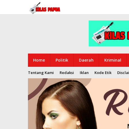
Lewati
ke
konten
Home
Politik
Daerah
Kriminal
Tentang Kami
Redaksi
Iklan
Kode Etik
Discla