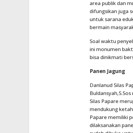
area publik dan m
difungsikan juga 
untuk sarana eduka
bermain masyaraka
Soal waktu penye
ini monumen bakti
bisa dinikmati be
Panen Jagung
Danlanud Silas Pa
Buldansyah,S.Sos
Silas Papare meru
mendukung ketaha
Papare memiliki po
dilaksanakan pane