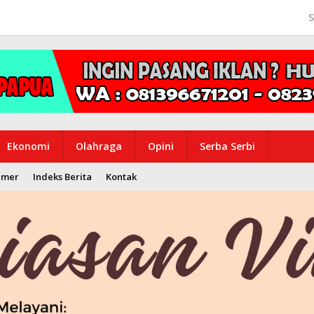
S
Ekonomi
Olahraga
Opini
Serba Serbi
imer
Indeks Berita
Kontak