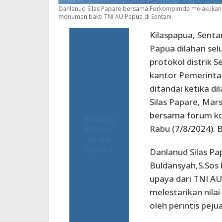
Danlanud Silas Papare bersama Forkompimda melakuka
monumen bakti TNI AU Papua di Sentani.
Kilaspapua, Sent
Papua dilahan selu
protokol distrik 
kantor Pemerintah
ditandai ketika d
Silas Papare, Mar
bersama forum ko
Rabu (7/8/2024). 
Danlanud Silas Pa
Buldansyah,S.Sos
upaya dari TNI AU
melestarikan nilai
oleh perintis peju