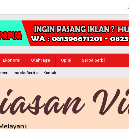
J
Ekonomi
Olahraga
Opini
Serba Serbi
imer
Indeks Berita
Kontak