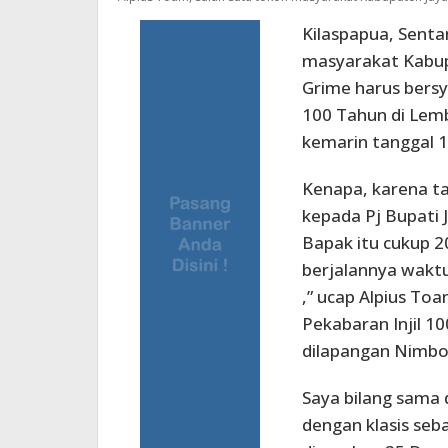
Kilaspapua, Senta
masyarakat Kabup
Grime harus bersy
100 Tahun di Lem
kemarin tanggal 1
Kenapa, karena t
kepada Pj Bupati 
Bapak itu cukup 20
berjalannya waktu
,” ucap Alpius To
Pekabaran Injil 1
dilapangan Nimbor
Saya bilang sama 
dengan klasis seb