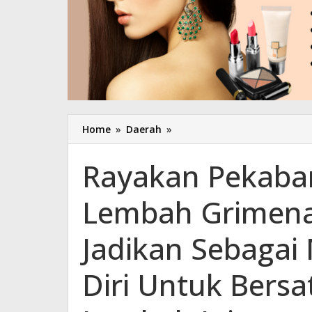
Home
»
Daerah
»
Rayakan
Pekabaran
Injil
Rayakan Pekabar
100
Tahun
Lembah Grimena
di
Lembah
Grimenawa,
Jadikan Sebagai
Alpius
Toam
Diri Untuk Ber
:
Jadikan
Sebagai