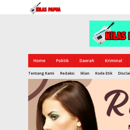
Lewati
ke
konten
Home
Politik
Daerah
Kriminal
Tentang Kami
Redaksi
Iklan
Kode Etik
Discla