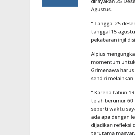
dirayakan 25 Des
Agustus.
“ Tanggal 25 dese
tanggal 15 agustu
pekabaran injil dis
Alpius mengungkap
momentum untuk r
Grimenawa harus 
sendiri melainka
“ Karena tahun 198
telah berumur 60
seperti waktu say
ada apa dengan le
dijadikan refleksi
terutama masyar