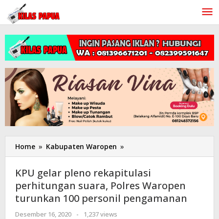
Lewati
ke
konten
Home
»
Kabupaten Waropen
»
KPU
gelar
pleno
KPU gelar pleno rekapitulasi
rekapitulasi
perhitungan suara, Polres Waropen
perhitungan
turunkan 100 personil pengamanan
suara,
Polres
Desember 16, 2020
oleh
-
1,237 views
Waropen