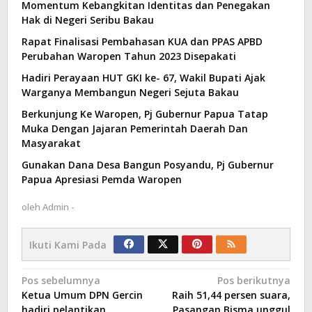
Momentum Kebangkitan Identitas dan Penegakan
Hak di Negeri Seribu Bakau
Rapat Finalisasi Pembahasan KUA dan PPAS APBD
Perubahan Waropen Tahun 2023 Disepakati
Hadiri Perayaan HUT GKI ke- 67, Wakil Bupati Ajak
Warganya Membangun Negeri Sejuta Bakau
Berkunjung Ke Waropen, Pj Gubernur Papua Tatap
Muka Dengan Jajaran Pemerintah Daerah Dan
Masyarakat
Gunakan Dana Desa Bangun Posyandu, Pj Gubernur
Papua Apresiasi Pemda Waropen
oleh
Admin -
Ikuti Kami Pada
Navigasi
Pos sebelumnya
Pos berikutnya
Ketua Umum DPN Gercin
Raih 51,44 persen suara,
pos
hadiri pelantikan
Pasangan Bisma unggul