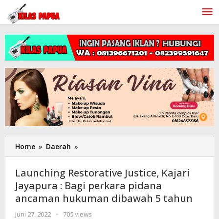
Lewati
ke
konten
Home
»
Daerah
»
Launching
Restorative
Justice,
Launching Restorative Justice, Kajari
Kajari
Jayapura : Bagi perkara pidana
Jayapura
ancaman hukuman dibawah 5 tahun
:
Bagi
Juni 27, 2022
oleh
-
705 views
perkara