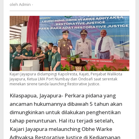
Admin
oleh
Admin -
pidana
-
ancaman
hukuman
dibawah
5
tahun
Kajari Jayapura didampingi Kapolresta, Kajati, Penjabat Walikota
Jayapura, Ketua LMA Port Numbay dan Ondoafi saat serentak
menekan sirene tanda launching Restorative Justice.
Kilaspapua, Jayapura- Perkara pidana yang
ancaman hukumannya dibawah 5 tahun akan
dimungkinkan untuk dilakukan penghentikan
tahap penuntunan. Hal itu terjadi setelah,
Kajari Jayapura melaunching Obhe Warke
Adhyaksa Restorative Justice di Kediamanan