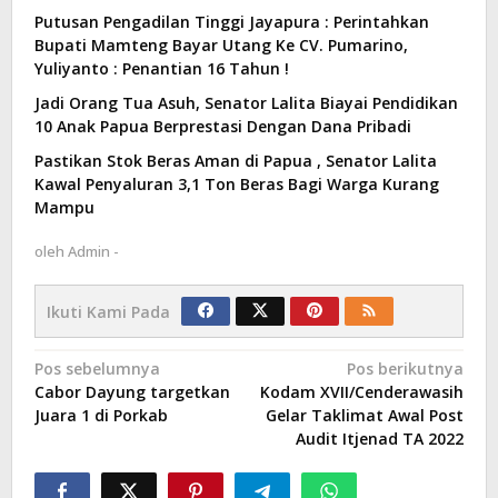
Putusan Pengadilan Tinggi Jayapura : Perintahkan
Bupati Mamteng Bayar Utang Ke CV. Pumarino,
Yuliyanto : Penantian 16 Tahun !
Jadi Orang Tua Asuh, Senator Lalita Biayai Pendidikan
10 Anak Papua Berprestasi Dengan Dana Pribadi
Pastikan Stok Beras Aman di Papua , Senator Lalita
Kawal Penyaluran 3,1 Ton Beras Bagi Warga Kurang
Mampu
oleh
Admin -
Ikuti Kami Pada
Navigasi
Pos sebelumnya
Pos berikutnya
Cabor Dayung targetkan
Kodam XVII/Cenderawasih
pos
Juara 1 di Porkab
Gelar Taklimat Awal Post
Audit Itjenad TA 2022