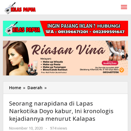
Lewati
ke
konten
Home
»
Daerah
»
Seorang
narapidana
di
Seorang narapidana di Lapas
Lapas
Narkotika Doyo kabur, Ini kronologis
Narkotika
kejadiannya menurut Kalapas
Doyo
kabur,
November 10, 2020
oleh
-
974 views
Ini