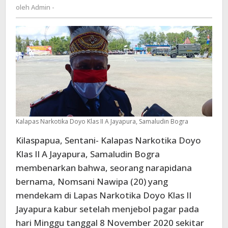
Admin
oleh
Admin -
kronologis
-
kejadiannya
menurut
Kalapas
Kalapas Narkotika Doyo Klas II A Jayapura, Samaludin Bogra
Kilaspapua, Sentani- Kalapas Narkotika Doyo
Klas II A Jayapura, Samaludin Bogra
membenarkan bahwa, seorang narapidana
bernama, Nomsani Nawipa (20) yang
mendekam di Lapas Narkotika Doyo Klas II
Jayapura kabur setelah menjebol pagar pada
hari Minggu tanggal 8 November 2020 sekitar