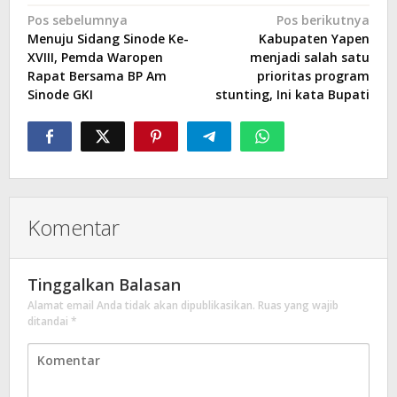
Navigasi
Pos sebelumnya
Pos berikutnya
Menuju Sidang Sinode Ke-
Kabupaten Yapen
pos
XVIII, Pemda Waropen
menjadi salah satu
Rapat Bersama BP Am
prioritas program
Sinode GKI
stunting, Ini kata Bupati
Komentar
Tinggalkan Balasan
Alamat email Anda tidak akan dipublikasikan.
Ruas yang wajib
ditandai
*