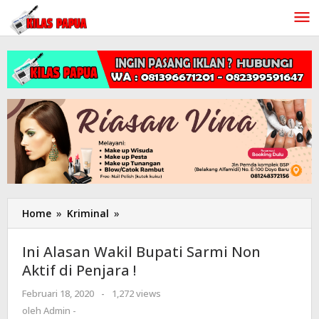
Lewati
ke
konten
Home
»
Kriminal
»
Ini
Alasan
Wakil
Ini Alasan Wakil Bupati Sarmi Non
Bupati
Aktif di Penjara !
Sarmi
Non
Februari 18, 2020
oleh
-
1,272 views
Aktif
Admin
oleh
Admin -
di