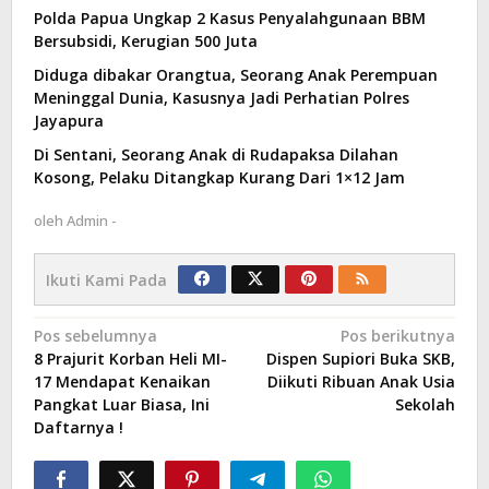
Polda Papua Ungkap 2 Kasus Penyalahgunaan BBM
Bersubsidi, Kerugian 500 Juta
Diduga dibakar Orangtua, Seorang Anak Perempuan
Meninggal Dunia, Kasusnya Jadi Perhatian Polres
Jayapura
Di Sentani, Seorang Anak di Rudapaksa Dilahan
Kosong, Pelaku Ditangkap Kurang Dari 1×12 Jam
oleh
Admin -
Ikuti Kami Pada
Navigasi
Pos sebelumnya
Pos berikutnya
8 Prajurit Korban Heli MI-
Dispen Supiori Buka SKB,
pos
17 Mendapat Kenaikan
Diikuti Ribuan Anak Usia
Pangkat Luar Biasa, Ini
Sekolah
Daftarnya !