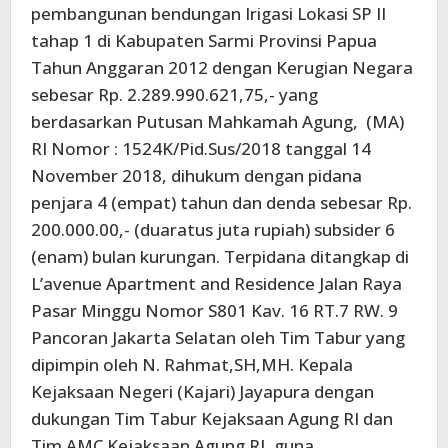
pembangunan bendungan Irigasi Lokasi SP II
tahap 1 di Kabupaten Sarmi Provinsi Papua
Tahun Anggaran 2012 dengan Kerugian Negara
sebesar Rp. 2.289.990.621,75,- yang
berdasarkan Putusan Mahkamah Agung, (MA)
RI Nomor : 1524K/Pid.Sus/2018 tanggal 14
November 2018, dihukum dengan pidana
penjara 4 (empat) tahun dan denda sebesar Rp.
200.000.00,- (duaratus juta rupiah) subsider 6
(enam) bulan kurungan. Terpidana ditangkap di
L’avenue Apartment and Residence Jalan Raya
Pasar Minggu Nomor S801 Kav. 16 RT.7 RW. 9
Pancoran Jakarta Selatan oleh Tim Tabur yang
dipimpin oleh N. Rahmat,SH,MH. Kepala
Kejaksaan Negeri (Kajari) Jayapura dengan
dukungan Tim Tabur Kejaksaan Agung RI dan
Tim AMC Kejaksaan Agung RI, guna