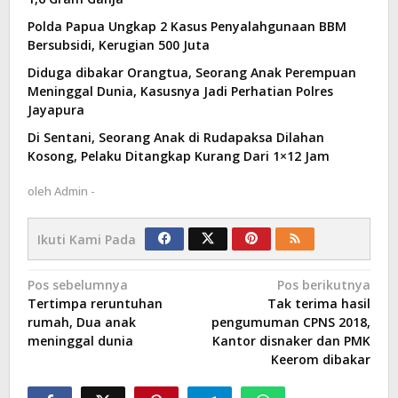
Polda Papua Ungkap 2 Kasus Penyalahgunaan BBM
Bersubsidi, Kerugian 500 Juta
Diduga dibakar Orangtua, Seorang Anak Perempuan
Meninggal Dunia, Kasusnya Jadi Perhatian Polres
Jayapura
Di Sentani, Seorang Anak di Rudapaksa Dilahan
Kosong, Pelaku Ditangkap Kurang Dari 1×12 Jam
oleh
Admin -
Ikuti Kami Pada
Navigasi
Pos sebelumnya
Pos berikutnya
Tertimpa reruntuhan
Tak terima hasil
pos
rumah, Dua anak
pengumuman CPNS 2018,
meninggal dunia
Kantor disnaker dan PMK
Keerom dibakar