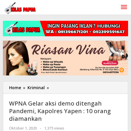
Lewati
ke
konten
Home
»
Kriminal
»
WPNA
Gelar
aksi
WPNA Gelar aksi demo ditengah
demo
Pandemi, Kapolres Yapen : 10 orang
ditengah
diamankan
Pandemi,
Kapolres
Oktober 1, 2020
oleh
-
1,375 views
Yapen