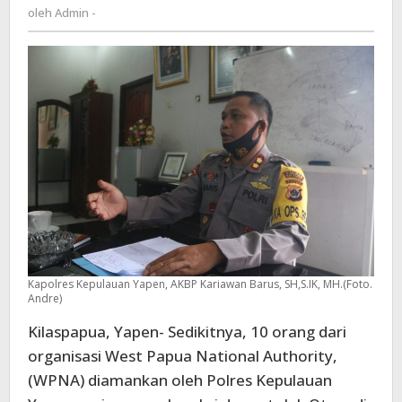
Admin
oleh
Admin -
:
-
10
orang
diamankan
Kapolres Kepulauan Yapen, AKBP Kariawan Barus, SH,S.IK, MH.(Foto.
Andre)
Kilaspapua, Yapen- Sedikitnya, 10 orang dari
organisasi West Papua National Authority,
(WPNA) diamankan oleh Polres Kepulauan